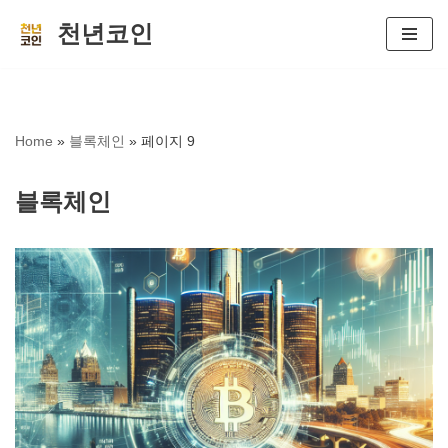
천년코인
콘
텐
츠
로
Home
»
블록체인
»
페이지 9
건
너
블록체인
뛰
기