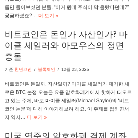
름만 들어보셨던 분들, “이거 뭔데 주식이 막 올랐다던데?”
궁금하셨죠?…
더 보기 »
비트코인은 돈인가 자산인가? 마
이클 세일러와 아모우스의 정면
충돌
기준
천년코인
블록체인
12월 23, 2025
비트코인은 돈일까, 자산일까? 마이클 세일러가 제기한 새
로운 BTC 논쟁 오늘은 요즘 암호화폐계에서 핫하게 떠오르
고 있는 주제, 바로 마이클 세일러(Michael Saylor)의 ‘비트
코인 논문’에 대해 이야기해보려 해요. 이 주제를 접하면서
저 역시…
더 보기 »
미국 연준의 암호화폐 결제 계좌