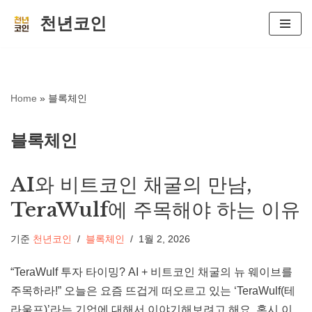
천년코인
콘
텐
츠
로
Home
»
블록체인
건
너
블록체인
뛰
기
AI와 비트코인 채굴의 만남,
TeraWulf에 주목해야 하는 이유
기준
천년코인
블록체인
1월 2, 2026
“TeraWulf 투자 타이밍? AI + 비트코인 채굴의 뉴 웨이브를
주목하라!” 오늘은 요즘 뜨겁게 떠오르고 있는 ‘TeraWulf(테
라울프)’라는 기업에 대해서 이야기해보려고 해요. 혹시 이