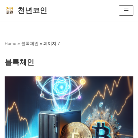
천년코인
콘
텐
츠
로
Home
»
블록체인
»
페이지 7
건
너
블록체인
뛰
기