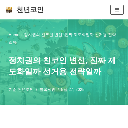
천년코인
콘
텐
츠
Home
»
정치권의 친코인 변신, 진짜 제도화일까 선거용 전략
로
일까
건
너
정치권의 친코인 변신, 진짜 제
뛰
도화일까 선거용 전략일까
기
기준
천년코인
블록체인
5월 27, 2025