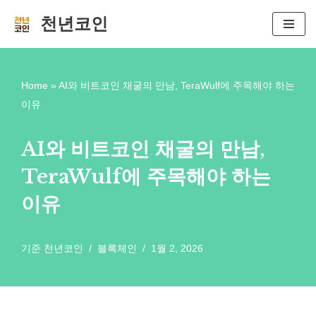
천년코인
콘
텐
츠
Home
»
AI와 비트코인 채굴의 만남, TeraWulf에 주목해야 하는
로
이유
건
너
AI와 비트코인 채굴의 만남,
뛰
TeraWulf에 주목해야 하는
기
이유
기준
천년코인
블록체인
1월 2, 2026