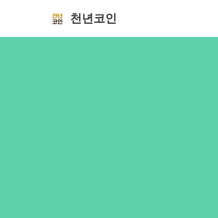
천년코인
콘
텐
츠
로
건
너
뛰
기