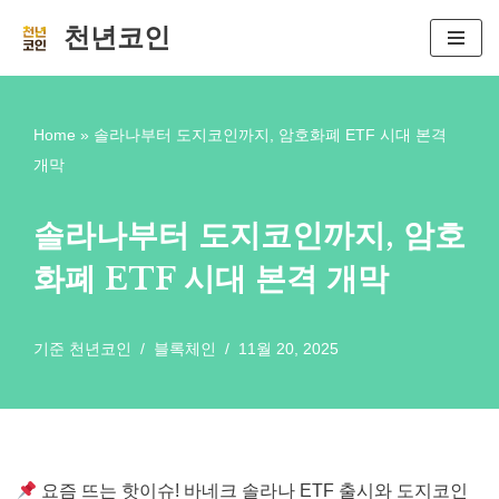
천년코인
콘
텐
츠
Home
»
솔라나부터 도지코인까지, 암호화폐 ETF 시대 본격
로
개막
건
너
솔라나부터 도지코인까지, 암호
뛰
화폐 ETF 시대 본격 개막
기
기준
천년코인
블록체인
11월 20, 2025
요즘 뜨는 핫이슈! 바네크 솔라나 ETF 출시와 도지코인